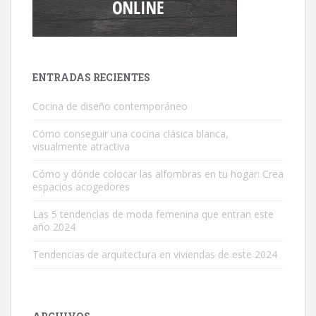
ENTRADAS RECIENTES
Cocina de diseño contemporáneo
Cómo conseguir una cocina clásica blanca,
visualmente atractiva
Cómo y dónde colocar las alfombras en tu hogar: Crea
espacios acogedores
Las 5 tendencias de moda femenina que entran este
año 2024
Tendencias de arquitectura en viviendas de este 2024