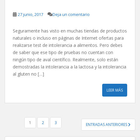
27 junio, 2017
Deja un comentario
Seguramente has visto en muchas tiendas de productos
naturales o incluso en páginas de Internet ofertas para
realizarse test de intolerancia a alimentos. Pero debes
de saber que ese tipo de pruebas no cuentan con
ningún tipo de aval científico. Realmente, solo están
demostradas la intolerancia a la lactosa y la intolerancia
al gluten no […]
LEER MÁS
PAGINACIÓN
1
2
3
ENTRADAS ANTERIORES
DE
ENTRADAS