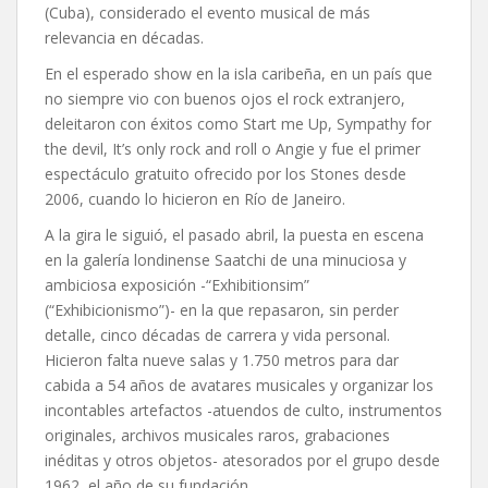
(Cuba), considerado el evento musical de más
relevancia en décadas.
En el esperado show en la isla caribeña, en un país que
no siempre vio con buenos ojos el rock extranjero,
deleitaron con éxitos como Start me Up, Sympathy for
the devil, It’s only rock and roll o Angie y fue el primer
espectáculo gratuito ofrecido por los Stones desde
2006, cuando lo hicieron en Río de Janeiro.
A la gira le siguió, el pasado abril, la puesta en escena
en la galería londinense Saatchi de una minuciosa y
ambiciosa exposición -“Exhibitionsim”
(“Exhibicionismo”)- en la que repasaron, sin perder
detalle, cinco décadas de carrera y vida personal.
Hicieron falta nueve salas y 1.750 metros para dar
cabida a 54 años de avatares musicales y organizar los
incontables artefactos -atuendos de culto, instrumentos
originales, archivos musicales raros, grabaciones
inéditas y otros objetos- atesorados por el grupo desde
1962, el año de su fundación.