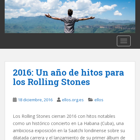
S
k
i
p
t
o
TOGGLE
m
a
i
n
2016: Un año de hitos para
c
los Rolling Stones
o
n
t
18 diciembre, 2016
ellos.org.es
ellos
e
n
Los Rolling Stones cierran 2016 con hitos notables
t
como un histórico concierto en La Habana (Cuba), una
ambiciosa exposición en la Saatchi londinense sobre su
dilatada carrera y el lanzamiento de su primer álbum de