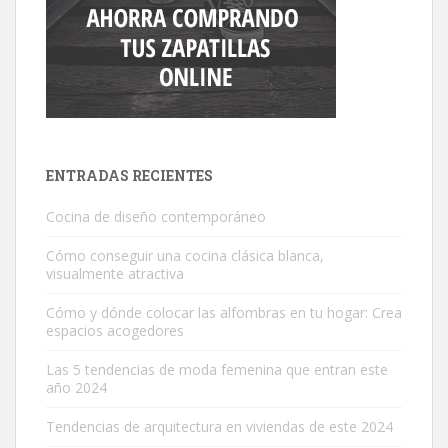
ENTRADAS RECIENTES
Cocina de diseño contemporáneo
Cómo conseguir una cocina clásica blanca,
visualmente atractiva
Cómo y dónde colocar las alfombras en tu hogar: Crea
espacios acogedores
Las 5 tendencias de moda femenina que entran este
año 2024
Tendencias de arquitectura en viviendas de este 2024