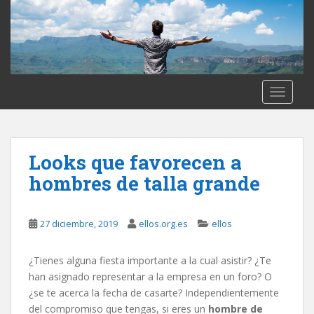
S
k
i
p
t
o
TOGGLE
m
a
i
n
Looks que favorecen a
c
hombres de talla grande
o
n
t
27 diciembre, 2019
ellos.org.es
ellos
e
n
¿Tienes alguna fiesta importante a la cual asistir? ¿Te
t
han asignado representar a la empresa en un foro? O
¿se te acerca la fecha de casarte? Independientemente
del compromiso que tengas, si eres un
hombre de